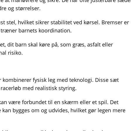
me at manøvrere og sikre. De har ofte justerbare sæde
dre og størrelser.
 stel, hvilket sikrer stabilitet ved kørsel. Bremser er
t træner barnets koordination.
t, dit barn skal køre på, som græs, asfalt eller
al risiko.
r kombinerer fysisk leg med teknologi. Disse sæt
 racerløb med realistisk styring.
kan være forbundet til en skærm eller et spil. Det
e kan bygges om og udvides, hvilket gør legen mere