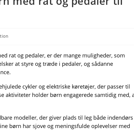
ørn med rat og pedaler til
tion
rn med rat og pedaler, er der mange muligheder, som
lsker at styre og træde i pedaler, og sådanne
ance.
ehjulede cykler og elektriske køretøjer, der passer til
se aktiviteter holder børn engagerede samtidig med, 
dbare modeller, der giver plads til leg både indendørs
dine børn har sjove og meningsfulde oplevelser med