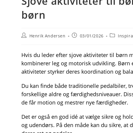
Sjove aktiviteter til b
børn
Post
Post
Post
Henrik Andersen
03/01/2026
Inspira
author:
published:
category:
Hvis du leder efter sjove aktiviteter til bø
kombinerer leg og motorisk udvikling. Børn e
aktiviteter styrker deres koordination og bal
Du kan finde både traditionelle pedalbiler, tr
forskellige aldre og færdighedsniveauer. Dis
de får motion og mestrer nye færdigheder.
Det er også en god idé at vælge sikre og hol
og udendørs. På den måde kan du sikre, at 