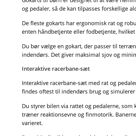
Gokarts til børn er designet til at være nem
og pedaler, så de kan tilpasses forskellige al
De fleste gokarts har ergonomisk rat og robust
enten håndbetjente eller fodbetjente, hvilke
Du bør vælge en gokart, der passer til terræne
indendørs. Det giver maksimal sjov og minim
Interaktive racerbane-sæt
Interaktive racerbane-sæt med rat og pedale
findes oftest til indendørs brug og simulerer
Du styrer bilen via rattet og pedalerne, som 
træner reaktionsevne og finmotorik. Banern
varieret.