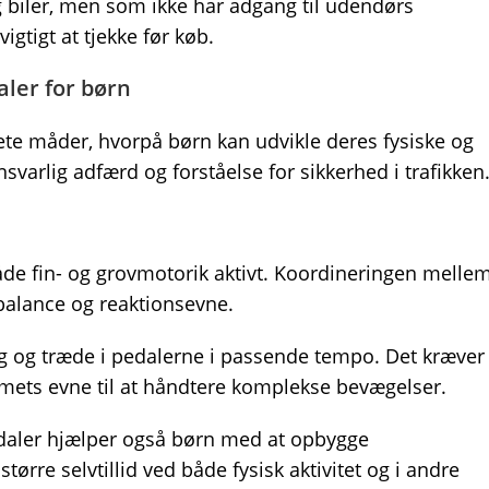
 og biler, men som ikke har adgang til udendørs
igtigt at tjekke før køb.
aler for børn
rete måder, hvorpå børn kan udvikle deres fysiske og
varlig adfærd og forståelse for sikkerhed i trafikken
åde fin- og grovmotorik aktivt. Koordineringen melle
 balance og reaktionsevne.
ng og træde i pedalerne i passende tempo. Det kræver
mets evne til at håndtere komplekse bevægelser.
daler hjælper også børn med at opbygge
tørre selvtillid ved både fysisk aktivitet og i andre