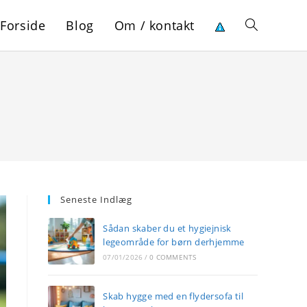
Forside
Blog
Om / kontakt
Toggle
website
search
Seneste Indlæg
Sådan skaber du et hygiejnisk
legeområde for børn derhjemme
07/01/2026
/
0 COMMENTS
Skab hygge med en flydersofa til